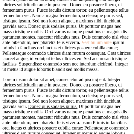
ultrices sollicitudin ante in posuere. Donec eu posuere libero, ut
fermentum purus. Fusce iaculis dictum tortor, eu pellentesque tellus
fermentum vel. Nam a magna fermentum, scelerisque purus sed,
tristique ipsum. Sed non lorem aliquet, maximus nibh tincidunt,
gravida arcu. Donec quis sodales purus. Ut porttitor magna nec
massa tristique mollis. Orci varius natoque penatibus et magnis dis
parturient montes, nascetur ridiculus mus. Duis commodo nisl vitae
ante bibendum, nec pharetra felis viverra.
Vestibulum ante
ipsum
primis in faucibus orci luctus et ultrices posuere cubilia curae;
Pellentesque commodo ultrices diam rutrum consequat. Cras ultrices
laoreet augue, id volutpat tellus ultrices eu. Sed accumsan tristique
facilisis. Suspendisse commodo sem nec interdum eleifend. Integer
ut metus id augue lobortis blandit sed mollis massa.
Lorem ipsum dolor sit amet, consectetur adipiscing elit. Integer
ultrices sollicitudin ante in posuere. Donec eu posuere libero, ut
fermentum purus. Fusce iaculis dictum tortor, eu pellentesque tellus
fermentum vel. Nam a magna fermentum, scelerisque purus sed,
tristique ipsum. Sed non lorem aliquet, maximus nibh tincidunt,
gravida arcu.
Donec quis sodales purus.
Ut porttitor magna nec
massa tristique mollis. Orci varius natoque penatibus et magnis dis
parturient montes, nascetur ridiculus mus. Duis commodo nisl vitae
ante bibendum, nec pharetra felis viverra. psum Primis in faucibus
orci luctus et ultrices posuere cubilia curae; Pellentesque commodo
ultrices diam rutrum consequat. Integer ut metus id augue lobortis