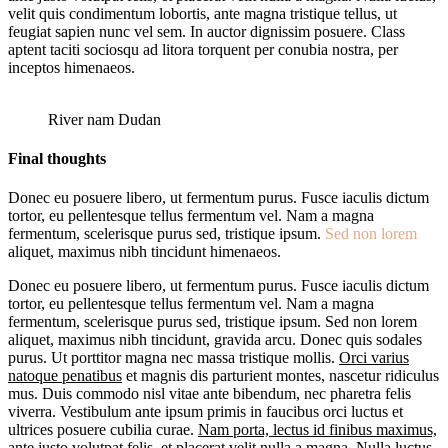
velit quis condimentum lobortis, ante magna tristique tellus, ut
feugiat sapien nunc vel sem. In auctor dignissim posuere. Class
aptent taciti sociosqu ad litora torquent per conubia nostra, per
inceptos himenaeos.
River nam Dudan
Final thoughts
Donec eu posuere libero, ut fermentum purus. Fusce iaculis dictum
tortor, eu pellentesque tellus fermentum vel. Nam a magna
fermentum, scelerisque purus sed, tristique ipsum.
Sed non lorem
aliquet, maximus nibh tincidunt himenaeos.
Donec eu posuere libero, ut fermentum purus. Fusce iaculis dictum
tortor, eu pellentesque tellus fermentum vel. Nam a magna
fermentum, scelerisque purus sed, tristique ipsum. Sed non lorem
aliquet, maximus nibh tincidunt, gravida arcu. Donec quis sodales
purus. Ut porttitor magna nec massa tristique mollis.
Orci varius
natoque penatibus
et magnis dis parturient montes, nascetur ridiculus
mus. Duis commodo nisl vitae ante bibendum, nec pharetra felis
viverra. Vestibulum ante ipsum primis in faucibus orci luctus et
ultrices posuere cubilia curae.
Nam porta, lectus id finibus maximus,
ante justo volutpat felis, et placerat velit nulla a magna. Nulla luctus,