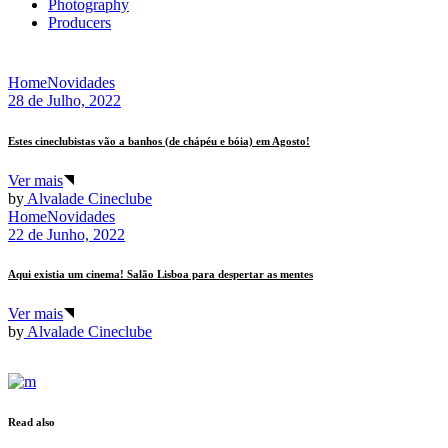
Photography
Producers
Home
Novidades
28 de Julho, 2022
Estes cineclubistas vão a banhos (de chápéu e bóia) em Agosto!
Ver mais
by
Alvalade Cineclube
Home
Novidades
22 de Junho, 2022
Aqui existia um cinema! Salão Lisboa para despertar as mentes
Ver mais
by
Alvalade Cineclube
Read also