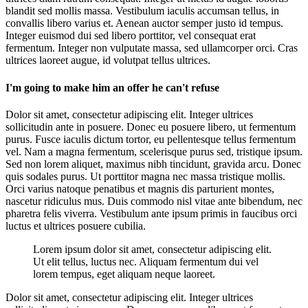
blandit sed mollis massa. Vestibulum iaculis accumsan tellus, in
convallis libero varius et. Aenean auctor semper justo id tempus.
Integer euismod dui sed libero porttitor, vel consequat erat
fermentum. Integer non vulputate massa, sed ullamcorper orci. Cras
ultrices laoreet augue, id volutpat tellus ultrices.
I'm going to make him an offer he can't refuse
Dolor sit amet, consectetur adipiscing elit. Integer ultrices
sollicitudin ante in posuere. Donec eu posuere libero, ut fermentum
purus. Fusce iaculis dictum tortor, eu pellentesque tellus fermentum
vel. Nam a magna fermentum, scelerisque purus sed, tristique ipsum.
Sed non lorem aliquet, maximus nibh tincidunt, gravida arcu. Donec
quis sodales purus. Ut porttitor magna nec massa tristique mollis.
Orci varius natoque penatibus et magnis dis parturient montes,
nascetur ridiculus mus. Duis commodo nisl vitae ante bibendum, nec
pharetra felis viverra. Vestibulum ante ipsum primis in faucibus orci
luctus et ultrices posuere cubilia.
Lorem ipsum dolor sit amet, consectetur adipiscing elit.
Ut elit tellus, luctus nec. Aliquam fermentum dui vel
lorem tempus, eget aliquam neque laoreet.
Dolor sit amet, consectetur adipiscing elit. Integer ultrices