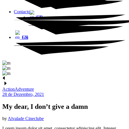
Contacto
EN
EN
Action
Adventure
28 de Dezembro, 2021
My dear, I don’t give a damn
by
Alvalade Cineclube
Lorem ipsum dolor sit amet, consectetur adipiscing elit. Integer