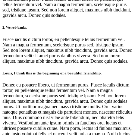
tellus fermentum vel. Nam a magna fermentum, scelerisque purus
sed, tristique ipsum. Sed non lorem aliquet, maximus nibh tincidunt,
gravida arcu. Donec quis sodales.
2. We rob banks.
Fusce iaculis dictum tortor, eu pellentesque tellus fermentum vel.
Nam a magna fermentum, scelerisque purus sed, tristique ipsum.
Sed non lorem aliquet, maximus nibh tincidunt, gravida arcu. Donec
fermentum velit sit amet purus dapibus viverra. Sed non lorem
aliquet, maximus nibh tincidunt, gravida arcu. Donec quis sodales.
Louis, I think this is the beginning of a beautiful friendship.
Donec eu posuere libero, ut fermentum purus. Fusce iaculis dictum
tortor, eu pellentesque tellus fermentum vel. Nam a magna
fermentum, scelerisque purus sed, tristique ipsum. Sed non lorem
aliquet, maximus nibh tincidunt, gravida arcu. Donec quis sodales
purus. Ut porttitor magna nec massa tristique mollis. Orci varius
natoque penatibus et magnis dis parturient montes, nascetur ridiculus
mus. Duis commodo nisl vitae ante bibendum, nec pharetra felis
viverra. Vestibulum ante ipsum primis in faucibus orci luctus et
ultrices posuere cubilia curae. Nam porta, lectus id finibus maximus,
ante justo volutpat felis, et placerat velit nulla a magna. Nulla luctus,