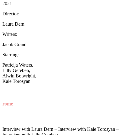
2021
Director:
Laura Dern
Writers:
Jacob Grand
Starring:
Patricija Waters,
Lilly Gereben,
Alwin Botwright,
Kale Torosyan
now showing at
cultural center of
rome
Get Tickets
Interview with Laura Dern – Interview with Kale Torosyan –
Interview with Lilly Gereben