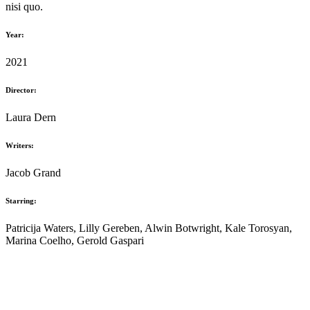
nisi quo.
Year:
2021
Director:
Laura Dern
Writers:
Jacob Grand
Starring:
Patricija Waters, Lilly Gereben, Alwin Botwright, Kale Torosyan,
Marina Coelho, Gerold Gaspari