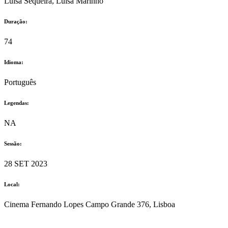
Luísa Sequeira, Luísa Marinho
Duração:
74
Idioma:
Português
Legendas:
NA
Sessão:
28 SET 2023
Local:
Cinema Fernando Lopes Campo Grande 376, Lisboa
© 2023 Alvalade Cineclube. Todos os direitos reservados.