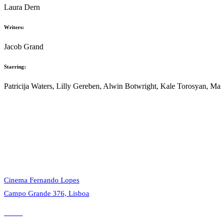
Laura Dern
Writers:
Jacob Grand
Starring:
Patricija Waters, Lilly Gereben, Alwin Botwright, Kale Torosyan, M
© 2023 Alvalade Cineclube. Todos os direitos reservados.
Cinema Fernando Lopes
Campo Grande 376, Lisboa