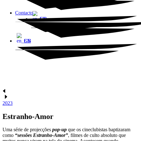
Contacto
EN
EN
2023
Estranho-Amor
Uma série de projecções
pop-up
que os cineclubistas baptizaram
como
“sessões Estranho-Amor”
, filmes de culto absoluto que
muitos nunca viram na tela do cinema. Acontecem quando