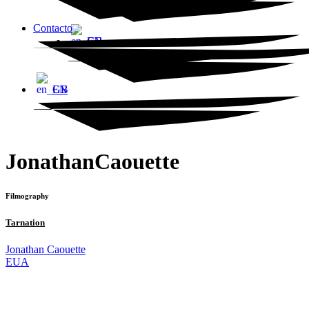
Contacto
EN
EN
JonathanCaouette
Filmography
Tarnation
Jonathan Caouette
EUA
© 2023 Alvalade Cineclube. Todos os direitos reservados.