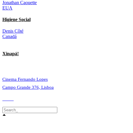
Jonathan Caouette
EUA
Higiene Social
Denis Côté
Canadá
Xinapá!
© 2023 Alvalade Cineclube. Todos os direitos reservados.
Cinema Fernando Lopes
Campo Grande 376, Lisboa